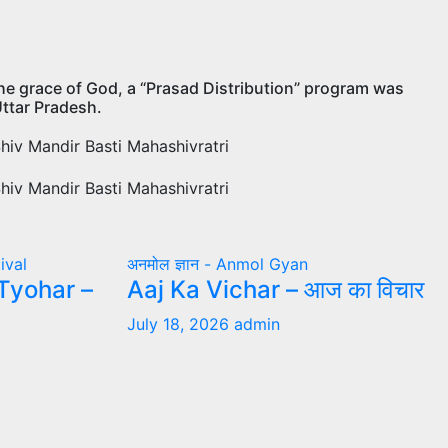
रदेश : By the grace of God, a “Prasad Distribution” program was
Uttar Pradesh.
tival
अनमोल ज्ञान - Anmol Gyan
Tyohar –
Aaj Ka Vichar – आज का विचार
July 18, 2026
admin