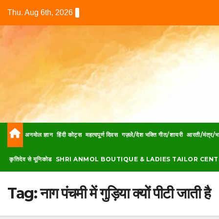
Skip
Thu. Aug 6th, 2026
to
content
अनमोल ज्ञान
हिंदी कोट्स
महत्वपूर्ण दिवस
गज़ले/देश भक्ति गीत/शायरी
आरती/मंत्र/भ
कृतिदेव से यूनिकोड
SHRI ANMOL BOUTIQUE & LADIES TAILOR CENT
Tag:
नाग पंचमी में गुड़िया क्यों पीटी जाती है