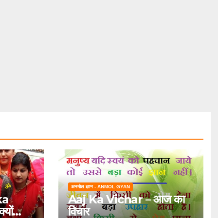
अनमोल ज्ञान - ANMOL GYAN
ka
Aaj Ka Vichar – आज का
यों
विचार