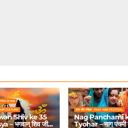
 MANTRA GYAN
ि - OUR CULTURE
व्रत और त्योहार - FAST AND FESTIVAL
an Shiv ke 35
Nag Panchami 
a – भगवान् शिव जी
Tyohar – नाग पंचमी क्