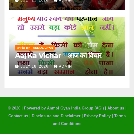
JULY 25, 2026
ADMIN
अनमोल ज्ञान - ANMOL GYAN
Aaj Ka Vichar – आज का विचार
JULY 18, 2026
ADMIN
© 2026 |
Powered by Anmol Gyan India Group (AGI)
|
About us
|
Contact us
|
Disclosure and Disclaimer
|
Privacy Policy
|
Terms
and Conditions