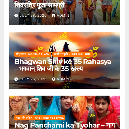
शिवरात्रि पूजा सामग्री
JULY 28, 2026
ADMIN
मंत्र ज्ञान - MANTRA GYAN
हमारी संस्कृति - OUR CULTURE
Bhagwan Shiv ke 35 Rahasya
– भगवान् शिव जी के 35 रहस्य
JULY 26, 2026
ADMIN
व्रत और त्योहार - FAST AND FESTIVAL
Nag Panchami ka Tyohar – नाग